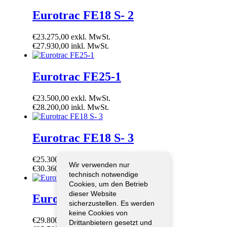
Eurotrac FE18 S- 2
€
23.275,00
exkl. MwSt.
€
27.930,00
inkl. MwSt.
Eurotrac FE25-1
€
23.500,00
exkl. MwSt.
€
28.200,00
inkl. MwSt.
Eurotrac FE18 S- 3
€
25.300,00
exkl. MwSt.
Wir verwenden nur
€
30.360,00
inkl. MwSt.
technisch notwendige
Cookies, um den Betrieb
dieser Website
Eurotrac FD30-II
sicherzustellen. Es werden
keine Cookies von
€
29.800,00
exkl. MwSt.
Drittanbietern gesetzt und